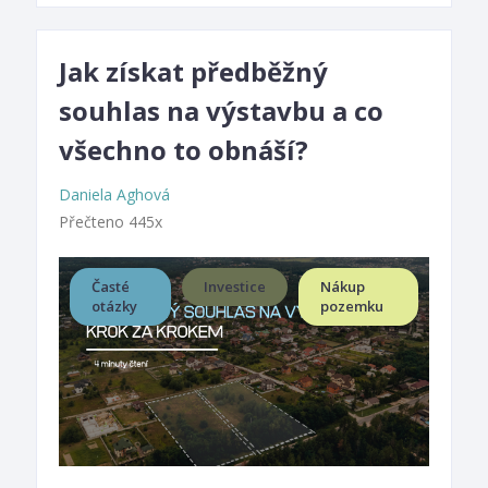
Jak získat předběžný
souhlas na výstavbu a co
všechno to obnáší?
Daniela Aghová
Přečteno 445x
Časté
Investice
Nákup
otázky
pozemku