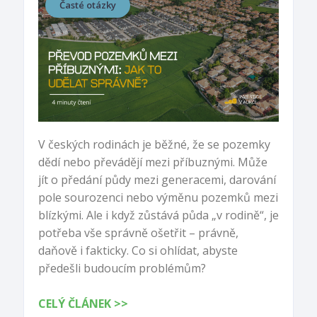
Časté otázky
V českých rodinách je běžné, že se pozemky
dědí nebo převádějí mezi příbuznými. Může
jít o předání půdy mezi generacemi, darování
pole sourozenci nebo výměnu pozemků mezi
blízkými. Ale i když zůstává půda „v rodině“, je
potřeba vše správně ošetřit – právně,
daňově i fakticky. Co si ohlídat, abyste
předešli budoucím problémům?
CELÝ ČLÁNEK >>