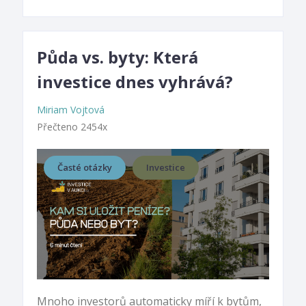
Půda vs. byty: Která
investice dnes vyhrává?
Miriam Vojtová
Přečteno 2454x
Časté otázky
Investice
Mnoho investorů automaticky míří k bytům,