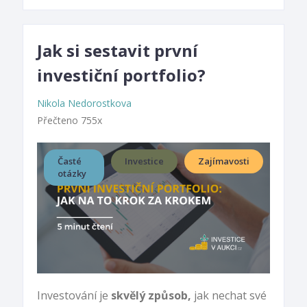
Jak si sestavit první
investiční portfolio?
Nikola Nedorostkova
Přečteno 755x
Časté
Investice
Zajímavosti
otázky
Investování je
skvělý způsob,
jak nechat své