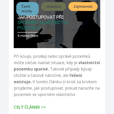
Časté
Investice
Zajímavosti
otázky
Při koupi, prodeji nebo správě pozemků
může občas nastat situace, kdy je
vlastnictví
pozemku sporné.
Takové případy bývají
složité a časově náročné, ale
řešení
existuje.
V tomto článku si krok za krokem
projdeme, jak postupovat, pokud narazíte na
pozemek ve sporném vlastnictví.
CELÝ ČLÁNEK >>